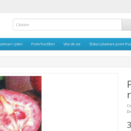
umnari / pitici
Pomi fructiferi
Vita de vie
Sfaturi plantare pomi fruc
Co
Di