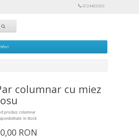
0724455350
tiferi
Par columnar cu miez
rosu
d produs: columnar
sponibilitate: In Stock
30,00 RON