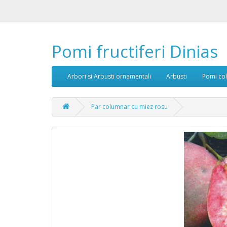
Pomi fructiferi Dinias
Arbori si Arbusti ornamentali
Arbusti
Pomi col
Par columnar cu miez rosu