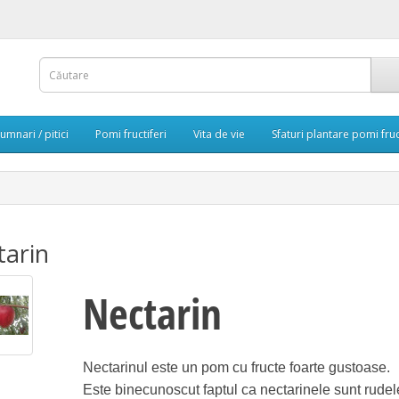
umnari / pitici
Pomi fructiferi
Vita de vie
Sfaturi plantare pomi fruc
tarin
Nectarin
Nectarinul este un pom cu fructe foarte gustoase.
Este binecunoscut faptul ca nectarinele sunt rudele