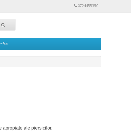
0724455350
tiferi
 apropiate ale piersicilor.