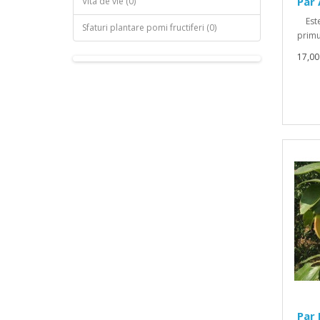
Par 
Vita de vie (0)
Este 
Sfaturi plantare pomi fructiferi (0)
primu
17,0
Par 