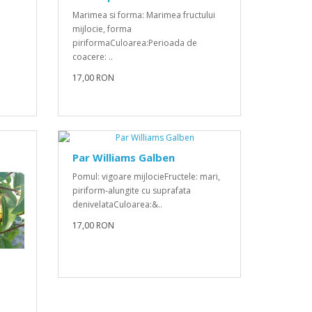
Marimea si forma: Marimea fructului
mijlocie, forma
piriformaCuloarea:Perioada de
coacere: ..
17,00 RON
Par Williams Galben
Pomul: vigoare mijlocieFructele: mari,
piriform-alungite cu suprafata
denivelataCuloarea:&..
17,00 RON