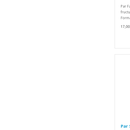
Par Fa
fruct
Forma
17,0
Par 