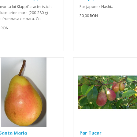
vorita lui KlappCaracteristicile
Par japonez Nashi..
ului:marine mare (200-280 g).
30,00 RON
 frumoasa de para. Co..
0 RON
Santa Maria
Par Tucar