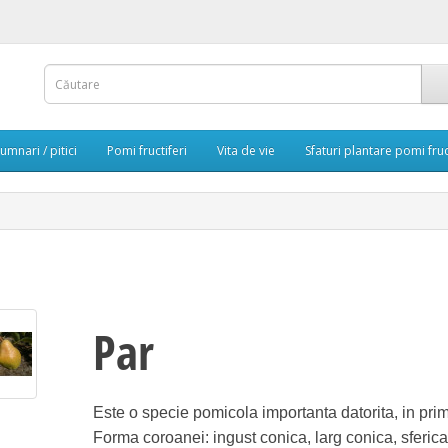
umnari / pitici
Pomi fructiferi
Vita de vie
Sfaturi plantare pomi fruc
Par
Este o specie pomicola importanta datorita, in primu
Forma coroanei: ingust conica, larg conica, sferica