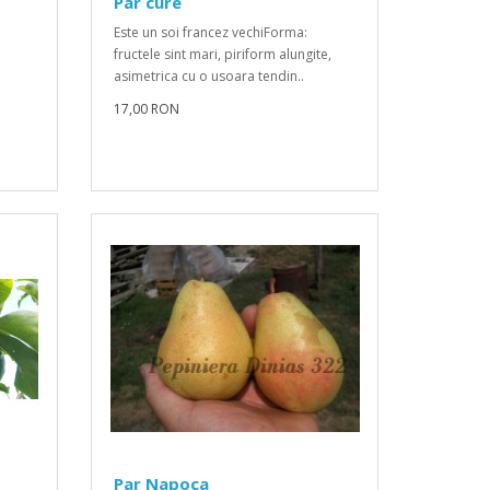
Par cure
Este un soi francez vechiForma:
fructele sint mari, piriform alungite,
asimetrica cu o usoara tendin..
17,00 RON
Par Napoca