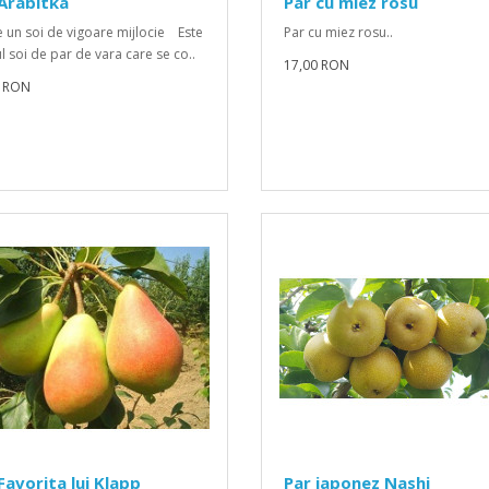
Arabitka
Par cu miez rosu
un soi de vigoare mijlocie Este
Par cu miez rosu..
l soi de par de vara care se co..
17,00 RON
0 RON
Favorita lui Klapp
Par japonez Nashi