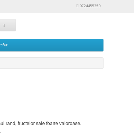
0724455350
tiferi
l rand, fructelor sale foarte valoroase.
.